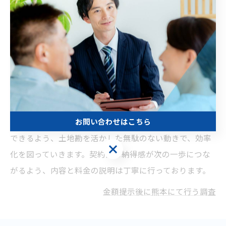
見積もりを提示する際は、契約書の中で明確な内訳を提
示しています。調査にかかる移動費・資料作成費・機材
費を含んだ金額を提示し、追加で費用が発生しない設計
を心がけています。探偵調査の費用がわからないまま契
お問い合わせはこちら
約が進む不安をなくしませんか。熊本での調査にも対応
できるよう、土地勘を活かした無駄のない動きで、効率
お問い合わせはこちら
化を図っていきます。契約前の納得感が次の一歩につな
がるよう、内容と料金の説明は丁寧に行っております。
金額提示後に熊本にて行う調査