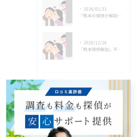
2026/01/31
「熊本の探偵が解説」女好きな夫との上手な付き合い方 - 関係を修復する5つのポイント
2025/12/26
「熊本探偵解説」不倫問題への対処法
タグ
Tags
熊本
探偵
浮気
不倫
素行調査
慰謝料
証拠
離婚
費用
相談
興信所
比較