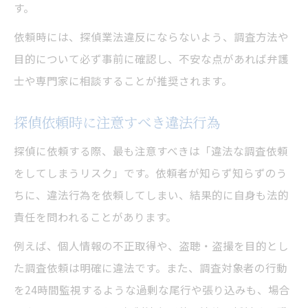
す。
探偵業法で保護される調査対象者の権利
依頼時には、探偵業法違反にならないよう、調査方法や
探偵と依頼者双方の義務と責任を整理
目的について必ず事前に確認し、不安な点があれば弁護
探偵と依頼者のトラブル防止策のポイント
士や専門家に相談することが推奨されます。
探偵依頼時に注意すべき違法行為
探偵に依頼する際、最も注意すべきは「違法な調査依頼
をしてしまうリスク」です。依頼者が知らず知らずのう
ちに、違法行為を依頼してしまい、結果的に自身も法的
責任を問われることがあります。
例えば、個人情報の不正取得や、盗聴・盗撮を目的とし
た調査依頼は明確に違法です。また、調査対象者の行動
を24時間監視するような過剰な尾行や張り込みも、場合