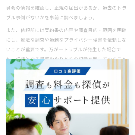
員会の情報を確認し、正規の届出があるか、過去のトラ
ブル事例がないかを事前に調べましょう。
また、依頼前には契約書の内容や調査目的・範囲を明確
にし、違法な調査や過剰なプライバシー侵害を依頼しな
いことが重要です。万が一トラブルが発生した場合で
も、証拠となる書類ややりとりの記録を残しておくこと
で、迅速な対応が可能となります。
初心者の方は無料相談を活用し、疑問点や不安な点を事
前に確認することが推奨されます。経験者であっても、
定期的に探偵業法の最新情報や判例をチェックし、リス
ク管理意識を持つことがトラブル防止につながります。