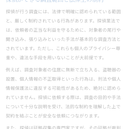
探偵業法違反が疑われるときの相談先
探偵が行う調査には、法律で明確に認められている範囲
探偵を訴える際の法的根拠と流れ
と、厳しく制約されている行為があります。探偵業法で
は、依頼者の正当な利益を守るために、対象者の尾行や
探偵被害を未然に防ぐための対策方法
聞き込み、張り込みといった手法が基本的な調査方法と
探偵を依頼する前に知りたい法律知識
されています。ただし、これらも個人のプライバシー尊
探偵依頼時に知っておきたい法的ポイント
重や、違法な手段を用いないことが大前提です。
探偵業の資格と届出の有無を確認する理由
例えば、調査対象者の住居に無断で立ち入る、盗聴器の
探偵業法が依頼者に求める注意事項
設置、個人情報の不正取得といった行為は、刑法や個人
探偵との契約時に押さえるべき条項
情報保護法に違反する可能性があるため、絶対に認めら
探偵調査で問題が起きた際の対応策
れていません。探偵に依頼する際は、調査の目的や手法
探偵業法違反を防ぐための基礎知識
について十分な説明を受け、法的な制約を理解した上で
探偵業法で守るべきルールと罰則
契約を結ぶことが安全な依頼につながります。
探偵業法違反事例から学ぶ注意点
また、探偵は証拠収集の専門家ですが、その証拠が裁判