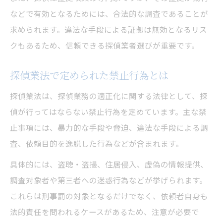
探偵を選ぶ際に絶対確認すべき届出一覧
などで有効となるためには、合法的な調査であることが
探偵業者の適正な運営体制を見極める方法
求められます。違法な手段による証拠は無効となるリス
探偵業務の適正化に関する法律のポイント
クもあるため、信頼できる探偵業者選びが重要です。
違法にならない探偵依頼の実践的な流れ
探偵業法で定められた禁止行為とは
探偵依頼前の事前確認ポイントを整理
探偵業法は、探偵業務の適正化に関する法律として、探
探偵業法に則った安全な依頼手順の解説
偵が行ってはならない禁止行為を定めています。主な禁
探偵との契約時に守るべき法律知識
止事項には、暴力的な手段や脅迫、違法な手段による調
探偵調査後のトラブル防止策と注意事項
査、依頼目的を逸脱した行為などが含まれます。
探偵依頼でよくある違法行為のチェック方
具体的には、盗聴・盗撮、住居侵入、虚偽の情報提供、
法
調査対象者や第三者への迷惑行為などが挙げられます。
依頼者と探偵の権利と義務を解説
これらは刑事罰の対象となるだけでなく、依頼者自身も
探偵依頼者に認められる主な権利とは
法的責任を問われるケースがあるため、注意が必要で
探偵が守るべき守秘義務の基本を解説