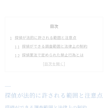
目次
探偵が法的に許される範囲と注意点
探偵ができる調査範囲と法律上の制約
探偵業法で定められた禁止行為とは
探偵依頼時に注意すべき違法行為
探偵業の届出と許可が意味するもの
探偵利用で気をつけたいトラブル事例
もし探偵につけられたら知るべき対処法
探偵が法的に許される範囲と注意点
探偵につけられたときの基本対応と注意点
探偵ができる調査範囲と法律上の制約
探偵から違法調査を受けた場合どうするか