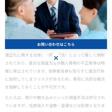
探偵を依頼する前に知りたい法律知
識
探偵依頼時に知っておきたい法的ポイント
探偵に依頼する際、法律上どのような制約があるのかは
お問い合わせはこちら
非常に重要なポイントです。探偵業は「探偵業の業務の
適正化に関する法律」（探偵業法）によって厳しく規制
お問い合わせはこちら
されており、違法な調査方法や個人情報の不正取得は明
確に禁止されています。依頼者自身も知らずに違法行為
に加担してしまうリスクがあるため、事前に法的な観点
を理解しておくことが不可欠です。
たとえば、尾行や聞き込みといった調査手法は許可され
ていますが、住居侵入や盗聴・盗撮などは犯罪となりま