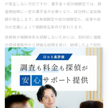
が発生しない方式ですが、着手金＋成功報酬型では、調
査開始時に一定の着手金が必要となり、成功時に追加報
酬が発生します。成果報酬型や成功報酬型も、成果や成
功の定義によって報酬発生条件が変わります。
依頼者が報酬体系を誤解しないためには、契約前に複数
の探偵事務所から詳細な説明を受け、納得した上で契約
を締結することが大切です。相場やサービス内容、リス
クを総合的に比較検討し、自分にとって最適な依頼方法
を選びましょう。
安心できる探偵の成功報酬型契約術
探偵の成功報酬型契約で安心を得る方法