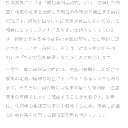
探偵業界における「成功報酬型契約」とは、依頼した調
成果報酬・成功報酬の特徴と注意点を整理
査が所定の成果を達成した場合のみ報酬が発生する契約
探偵業界で混同しやすい報酬体系の違い
形態です。成果が出なければ費用が発生しないため、依
頼者にとってリスクを抑えやすい仕組みとなっていま
安心できる探偵の成功報酬型契約術
す。報酬の発生条件や成果の定義は契約ごとに明確に設
探偵の成功報酬型契約で安心を得る方法
定されることが一般的で、例えば「対象人物の所在判
契約前に押さえる探偵成功報酬の注意事項
明」や「特定の証拠取得」などがこれに該当します。
探偵依頼時の成功報酬型契約ポイント解説
一方で、成功報酬型契約には、調査が長期化した場合や
成功報酬型探偵サービスの信頼性を見抜く
成果の定義が曖昧な場合にトラブルとなるリスクもあり
トラブル回避のための成功報酬契約確認法
ます。そのため、契約時には成果の条件や報酬額、追加
報酬相場を理解して依頼時に役立てる
費用の有無をしっかり確認することが重要です。近年
探偵の成功報酬相場を知って依頼に活用
は、依頼者の金銭面の不安を軽減するため、事前に詳細
成功報酬型探偵サービスの費用相場を解説
な料金体系を提示する探偵事務所も増えています。
探偵依頼時の報酬相場を比較するポイント