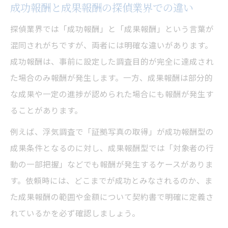
成功報酬と成果報酬の探偵業界での違い
成功報酬相場の算定方法と注意点を紹介
探偵の成功報酬型報酬の相場感を把握する
探偵業界では「成功報酬」と「成果報酬」という言葉が
混同されがちですが、両者には明確な違いがあります。
成功報酬で注意すべきリスク管理ポイント
成功報酬は、事前に設定した調査目的が完全に達成され
探偵の成功報酬型契約でのリスク対策法
た場合のみ報酬が発生します。一方、成果報酬は部分的
探偵依頼時のトラブル回避ポイントを解説
な成果や一定の進捗が認められた場合にも報酬が発生す
成功報酬型探偵サービスのリスク管理とは
ることがあります。
契約書で明確化したいリスクと報酬条件
例えば、浮気調査で「証拠写真の取得」が成功報酬型の
探偵の成功報酬型で注意すべき落とし穴
成果条件となるのに対し、成果報酬型では「対象者の行
探偵サービス選びに活きる報酬体系の見極め方
動の一部把握」などでも報酬が発生するケースがありま
探偵の成功報酬型と他報酬体系の特徴比較
す。依頼時には、どこまでが成功とみなされるのか、ま
依頼時に知っておきたい報酬体系の選び方
た成果報酬の範囲や金額について契約書で明確に定義さ
探偵サービスの報酬体系を見極めるコツ解
れているかを必ず確認しましょう。
説