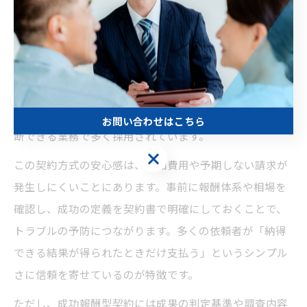
探偵の成功報酬型契約とは、調査の成果が得られた場合
にのみ報酬が発生する仕組みを指します。成果が出ない
場合は基本的に費用が発生しないため、依頼者にとって
金銭的リスクを最小限に抑えられる点が大きなメリット
です。特に不貞調査や所在調査といった結果が明確に判
お問い合わせはこちら
断できる業務で多く採用されています。
お問い合わせはこちら
この契約方式の安心感は、追加費用や予期しない請求が
発生しにくいことにあります。事前に報酬体系や相場を
確認し、成功の定義を契約書で明確にしておくことで、
トラブルの予防につながります。多くの依頼者が「納得
できる結果が得られたときだけ支払う」というシンプル
さに信頼を寄せているのが特徴です。
ただし、成功報酬型契約には成果の判定基準や調査内容