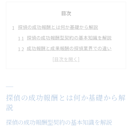
目次
探偵の成功報酬とは何か基礎から解説
探偵の成功報酬型契約の基本知識を解説
成功報酬と成果報酬の探偵業界での違い
探偵サービスの成功報酬制メリットを理解
探偵の成功報酬型が安心な理由と仕組み
探偵依頼で知るべき成功報酬の注意点
成果報酬と成功報酬の違いを知る
探偵の成功報酬とは何か基礎から解
探偵における成果報酬と成功報酬の定義
説
成功報酬型契約と成果報酬型の実務比較
探偵の成功報酬型契約の基本知識を解説
探偵サービスでの成果報酬と成功報酬の選
び方