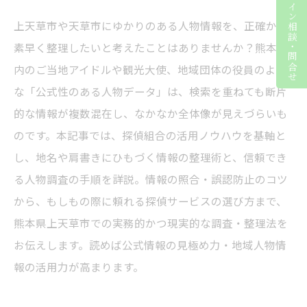
ライン相談・問合せ
上天草市や天草市にゆかりのある人物情報を、正確かつ
素早く整理したいと考えたことはありませんか？熊本県
内のご当地アイドルや観光大使、地域団体の役員のよう
な「公式性のある人物データ」は、検索を重ねても断片
的な情報が複数混在し、なかなか全体像が見えづらいも
のです。本記事では、探偵組合の活用ノウハウを基軸と
し、地名や肩書きにひもづく情報の整理術と、信頼でき
る人物調査の手順を詳説。情報の照合・誤認防止のコツ
から、もしもの際に頼れる探偵サービスの選び方まで、
熊本県上天草市での実務的かつ現実的な調査・整理法を
お伝えします。読めば公式情報の見極め力・地域人物情
報の活用力が高まります。