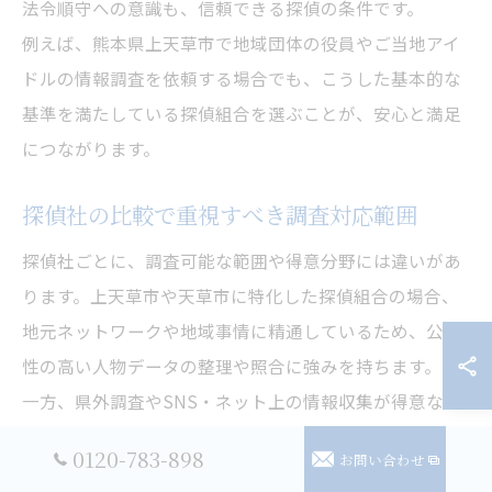
法令順守への意識も、信頼できる探偵の条件です。
例えば、熊本県上天草市で地域団体の役員やご当地アイ
ドルの情報調査を依頼する場合でも、こうした基本的な
基準を満たしている探偵組合を選ぶことが、安心と満足
につながります。
探偵社の比較で重視すべき調査対応範囲
探偵社ごとに、調査可能な範囲や得意分野には違いがあ
ります。上天草市や天草市に特化した探偵組合の場合、
地元ネットワークや地域事情に精通しているため、公式
性の高い人物データの整理や照合に強みを持ちます。
一方、県外調査やSNS・ネット上の情報収集が得意な探
偵も存在します。
0120-783-898
お問い合わせ
比較する際は、依頼したい調査内容（例：観光大使の経