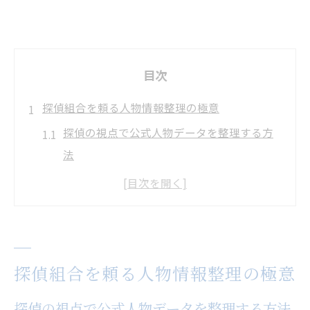
目次
探偵組合を頼る人物情報整理の極意
探偵の視点で公式人物データを整理する方
法
探偵組合活用による情報整理の流れとコツ
探偵の専門技術が役立つ誤認防止の手順
探偵と比較した人物調査の信頼性向上術
探偵組合を使った人探し実践ポイント
探偵組合を頼る人物情報整理の極意
ご当地アイドル調査に活きる探偵知識
探偵流ご当地アイドル情報の正確な見極め
探偵の視点で公式人物データを整理する方法