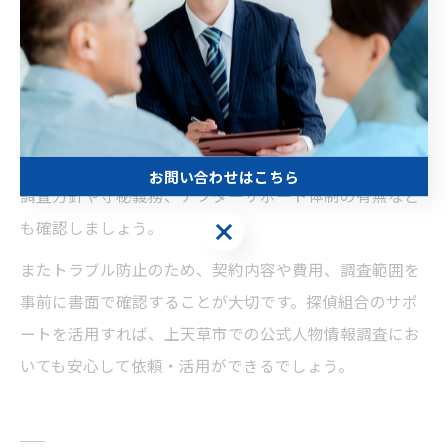
裏付け取得も可能です。
特に「熊本探偵 人探し」や「熊本探偵社 レビュー」など
で評価の高い組合加盟社に相談することで、調査過程や
料金体系、調査後の報告方法なども明確に説明してもら
えます。依頼前には複数社から見積もりや説明を受け、
お問い合わせはこちら
調査方針や守秘義務、アフターサポート体制の有無など
お問い合わせはこちら
も確認しましょう。
またトラブル防止のため、契約内容や費用、調査範囲を
事前に書面で確認することが大切です。探偵組合のサポ
ートを活用すれば、上天草市での公式人物情報調査にお
いても安心して依頼・活用ができるでしょう。