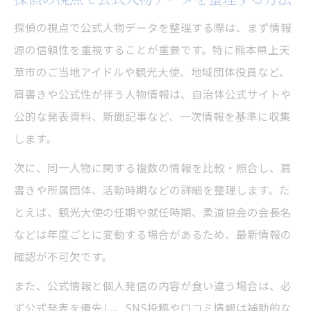
方
探偵の視点で公式人物データを整理する際は、まず情報
探偵で明らかにするアイドルの活動歴整理
源の信頼性を重視することが重要です。特に熊本県上天
術
草市のご当地アイドルや観光大使、地域団体役員など、
探偵の手法でご当地アイドルを特定する秘
肩書きや公式性が伴う人物情報は、自治体公式サイトや
訣
公的な発表資料、新聞記事など、一次情報を基準に収集
探偵経験者が語る誤認を防ぐ調査ポイント
します。
探偵組合と連携して信頼性を高める調査法
次に、同一人物に関する複数の情報を比較・照合し、肩
地域情報を探偵目線で確実に整理する方法
書きや所属団体、活動時期などの詳細を整理します。た
探偵の調査力で地域情報を精査する手順
とえば、観光大使の任期や就任時期、柔道協会の会長名
などは年度ごとに変動する場合があるため、最新情報の
探偵技術を活用した地域人物整理のコツ
確認が不可欠です。
探偵が実践する地域情報の信憑性判断術
また、公式情報と個人発信の内容が食い違う場合は、必
探偵の知見を活かす地域データ整理法
ず公式発表を優先し、SNS投稿や口コミ情報は補助的な
探偵の目で見る所属や肩書きの確認方法