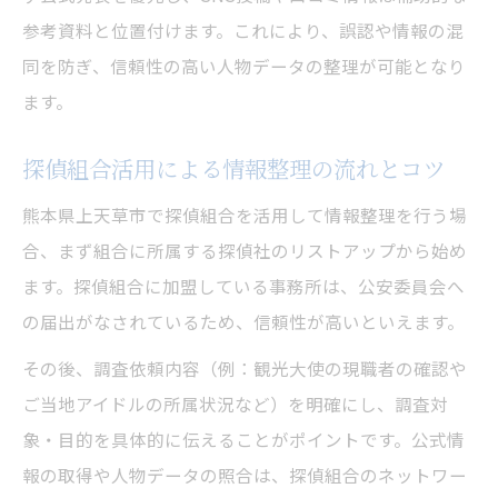
参考資料と位置付けます。これにより、誤認や情報の混
探偵活用で誤認なく人物データを照合
同を防ぎ、信頼性の高い人物データの整理が可能となり
探偵の照合力で同姓同名を見分ける方法
ます。
探偵の確実な照合作業で情報の正確性を強
化
探偵組合活用による情報整理の流れとコツ
探偵組合による誤認防止の実践的アプロー
熊本県上天草市で探偵組合を活用して情報整理を行う場
チ
合、まず組合に所属する探偵社のリストアップから始め
探偵が行う肩書き・所属情報の再確認手順
ます。探偵組合に加盟している事務所は、公安委員会へ
探偵の視点で人物データの取り違えを防ぐ
の届出がなされているため、信頼性が高いといえます。
信頼できる探偵を選ぶための実践ポイント
その後、調査依頼内容（例：観光大使の現職者の確認や
探偵選びで押さえたい信頼性の判断基準
ご当地アイドルの所属状況など）を明確にし、調査対
探偵社の比較で重視すべき調査対応範囲
象・目的を具体的に伝えることがポイントです。公式情
探偵組合に依頼する際の安心ポイント
報の取得や人物データの照合は、探偵組合のネットワー