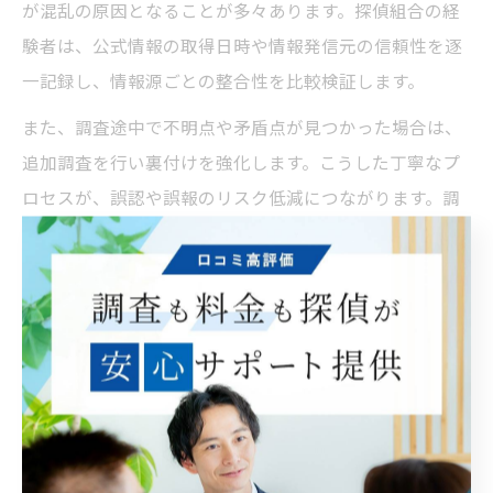
が混乱の原因となることが多々あります。探偵組合の経
験者は、公式情報の取得日時や情報発信元の信頼性を逐
一記録し、情報源ごとの整合性を比較検証します。
また、調査途中で不明点や矛盾点が見つかった場合は、
追加調査を行い裏付けを強化します。こうした丁寧なプ
ロセスが、誤認や誤報のリスク低減につながります。調
査依頼者にも、情報の出所や調査手順の説明を行うこと
で、納得感と信頼を得ることができます。
探偵組合と連携して信頼性を高める調査法
熊本県上天草市で人物調査や情報整理を行う際、探偵組
合と連携することで調査の信頼性や効率性が格段に向上
します。組合には業界内のネットワークや豊富な実務経
験が集積されており、独自の情報ルートから公式情報の