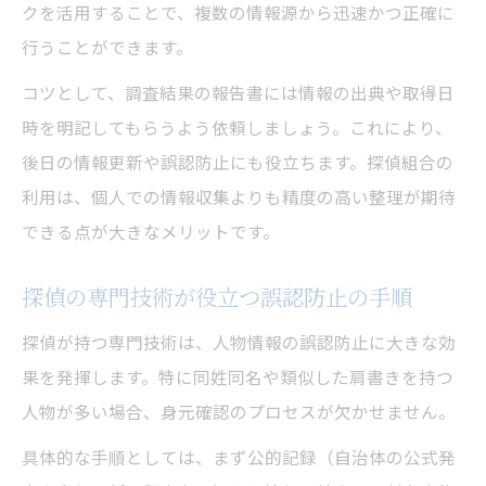
クを活用することで、複数の情報源から迅速かつ正確に
探偵レビューや口コミの正しい見極め方
行うことができます。
探偵の調査費用やサービス内容の比較術
公式性重視の情報収集術と探偵の活用法
コツとして、調査結果の報告書には情報の出典や取得日
時を明記してもらうよう依頼しましょう。これにより、
公式データと探偵調査の併用で精度向上
後日の情報更新や誤認防止にも役立ちます。探偵組合の
探偵の手法で公式性の高い情報を収集する
利用は、個人での情報収集よりも精度の高い整理が期待
探偵組合の知見が生きる公式情報の取り扱
できる点が大きなメリットです。
い
探偵の実務で役立つ公式情報収集のコツ
探偵の専門技術が役立つ誤認防止の手順
探偵視点で一次情報を優先する整理術
探偵が持つ専門技術は、人物情報の誤認防止に大きな効
果を発揮します。特に同姓同名や類似した肩書きを持つ
人物が多い場合、身元確認のプロセスが欠かせません。
具体的な手順としては、まず公的記録（自治体の公式発