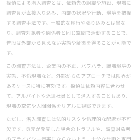
探偵による潜入調査とは、依頼先の組織や施設、現場に
説
調査員が直接入り込み、内部の状況や行動、環境を把握
探偵の潜入調査で明らかになる不正の実態
する調査手法です。一般的な尾行や張り込みとは異な
探偵が選ぶ潜入調査成功のための工夫ポイ
り、調査対象者や関係者と同じ空間で活動することで、
ント
普段は外部から見えない実態や証拠を得ることが可能で
す。
知られざる探偵の潜入調査のリスクと対策
探偵潜入調査が抱えるリスクの全体像
この調査方法は、企業内の不正、パワハラ、職場環境の
実態、不倫現場など、外部からのアプローチでは限界が
探偵がリスク回避するための行動ポイント
あるケースに特に有効です。探偵は依頼内容に合わせ
バレずに潜入調査を行う探偵の工夫とは
て、アルバイトや派遣社員として潜入することもあり、
探偵潜入調査の情報漏洩を防ぐ方法
現場の空気や人間関係をリアルに観察できます。
潜入調査で探偵が直面するトラブル事例
ただし、潜入調査には法的リスクや倫理的な配慮が不可
探偵に潜入調査を依頼する際の費用感を解説
欠です。身元が発覚した場合のトラブルや、調査対象者
探偵の潜入調査費用は何で決まるのか
のプライバシー侵害にならないよう、十分な計画と専門