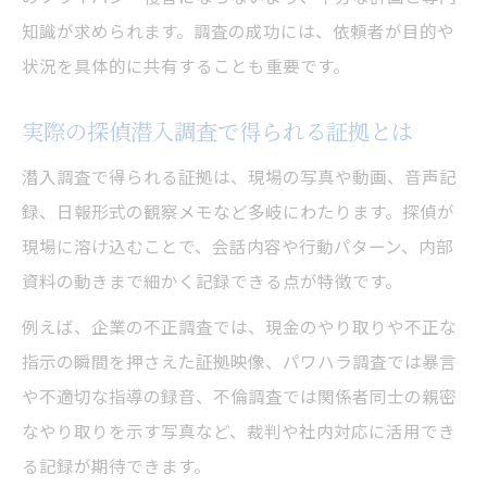
依頼前に知るべき探偵調査費用の詳細
知識が求められます。調査の成功には、依頼者が目的や
探偵の潜入調査依頼時の追加費用ポイント
状況を具体的に共有することも重要です。
探偵に1ヶ月潜入調査を依頼する費用相場
実際の探偵潜入調査で得られる証拠とは
調査内容と費用のバランスを探偵目線で考
察
潜入調査で得られる証拠は、現場の写真や動画、音声記
浮気やパワハラ解明に役立つ潜入調査の活用例
録、日報形式の観察メモなど多岐にわたります。探偵が
探偵潜入調査が浮気調査で活躍する理由
現場に溶け込むことで、会話内容や行動パターン、内部
資料の動きまで細かく記録できる点が特徴です。
パワハラ現場の証拠収集に探偵が強い理由
探偵による潜入調査の活用事例と成果
例えば、企業の不正調査では、現金のやり取りや不正な
探偵潜入調査が個人の悩み解決に貢献する
指示の瞬間を押さえた証拠映像、パワハラ調査では暴言
場面
や不適切な指導の録音、不倫調査では関係者同士の親密
なやり取りを示す写真など、裁判や社内対応に活用でき
企業不正やハラスメント解明の探偵事例紹
る記録が期待できます。
介