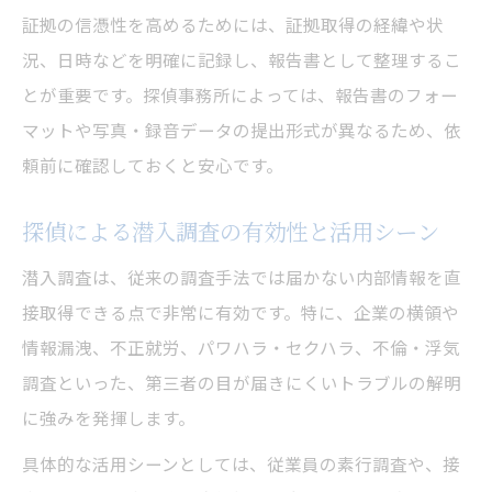
調査成功のカギとなる探偵のリアルな現場体験
証拠の信憑性を高めるためには、証拠取得の経緯や状
況、日時などを明確に記録し、報告書として整理するこ
探偵が語る潜入調査現場の緊張と工夫
とが重要です。探偵事務所によっては、報告書のフォー
潜入調査現場で探偵が直面したリアルな体
マットや写真・録音データの提出形式が異なるため、依
験談
頼前に確認しておくと安心です。
探偵の現場体験が調査成功率に与える影響
探偵が現場で重視する潜入調査のマナーと
探偵による潜入調査の有効性と活用シーン
は
潜入調査は、従来の調査手法では届かない内部情報を直
調査結果に直結する探偵の経験と判断力
接取得できる点で非常に有効です。特に、企業の横領や
情報漏洩、不正就労、パワハラ・セクハラ、不倫・浮気
調査といった、第三者の目が届きにくいトラブルの解明
に強みを発揮します。
具体的な活用シーンとしては、従業員の素行調査や、接