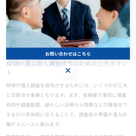
ます。
ただし、調査結果をどのように活用するかは依頼者の判
断に委ねられます。証拠の提出や公的機関への通報の際
は、法的リスクや関係者のプライバシーに十分配慮し、
慎重な対応が求められます。
お問い合わせはこちら
探偵が選ぶ潜入調査成功のための工夫ポイン
お問い合わせはこちら
ト
探偵が潜入調査を成功させるためには、いくつかの工夫
と注意点が重要となります。まず、依頼者が事前に調査
目的や調査範囲、疑わしい日時や人物像などの情報をで
きるだけ具体的に伝えることで、調査員の準備や潜入計
画がスムーズに進みます。