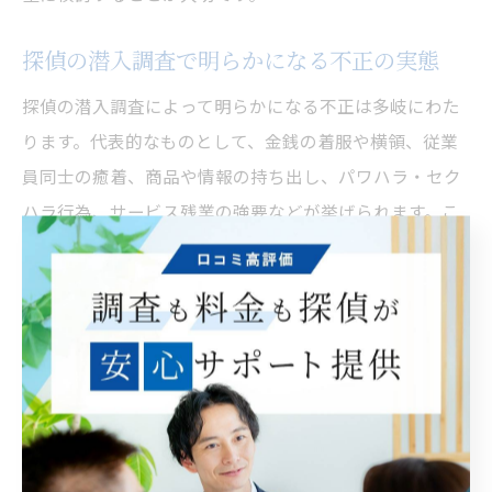
探偵の潜入調査で明らかになる不正の実態
探偵の潜入調査によって明らかになる不正は多岐にわた
ります。代表的なものとして、金銭の着服や横領、従業
員同士の癒着、商品や情報の持ち出し、パワハラ・セク
ハラ行為、サービス残業の強要などが挙げられます。こ
れらは外部からは把握しにくく、証拠が残りづらいのが
特徴です。
実際の調査事例では、レジの売上金を不正に抜き取る行
為や、社内ネットワークを使った機密情報の漏洩、上司
による不当な指示や威圧的な発言の現場を録音・撮影す
るケースが多く報告されています。これらの証拠は、企
業のコンプライアンス向上や法的対応に役立てられてい