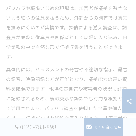
パワハラや職場いじめの現場は、加害者が証拠を残さな
いよう細心の注意を払うため、外部からの調査では真実
を掴みにくいのが実情です。探偵による潜入調査は、調
査員が実際に従業員や関係者として現場に入り込み、日
常業務の中で自然な形で証拠収集を行うことができま
す。
具体的には、ハラスメントの発言や不適切な指示、暴言
の録音、映像記録などが可能となり、証拠能力の高い資
料を確保できます。現場の雰囲気や被害者の状況も詳細
に記録されるため、後の交渉や訴訟でも有力な根拠とし
て活用されます。パワハラ調査を依頼した企業や個人か
らは、「証拠がなければ泣き寝入りだった」「第三者の
0120-783-898
お問い合わせ
視点で詳細に記録してもらえた」といった評価が寄せら