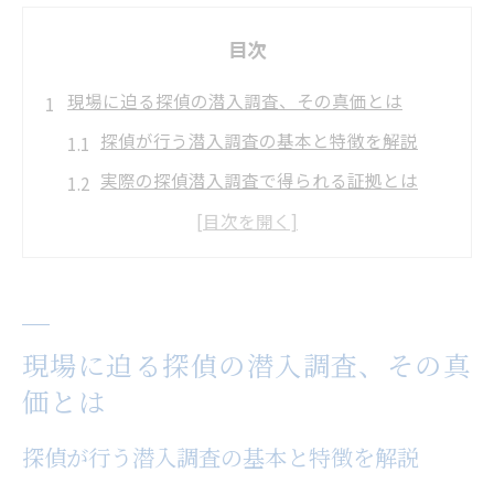
目次
現場に迫る探偵の潜入調査、その真価とは
探偵が行う潜入調査の基本と特徴を解説
実際の探偵潜入調査で得られる証拠とは
探偵による潜入調査の有効性と活用シーン
潜入調査と他手法の違いを探偵目線で説明
探偵の潜入調査が重視される社会的背景
内部不正を暴くために探偵が行う潜入手法
現場に迫る探偵の潜入調査、その真
探偵が活用する内部不正暴露の潜入手法と
価とは
は
探偵が行う潜入調査の基本と特徴を解説
職場の不正を見抜く探偵の潜入調査の流れ
探偵潜入調査が内部告発と異なる理由を解