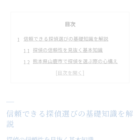
目次
信頼できる探偵選びの基礎知識を解説
探偵の信頼性を見抜く基本知識
熊本県山鹿市で探偵を選ぶ際の心構え
信頼できる探偵に共通する特徴とは
安心できる探偵依頼の条件を解説
探偵の信頼性を高める判断基準
探偵の信頼性を高める確認ポイント
信頼できる探偵選びの基礎知識を解
探偵の信頼性を保証する登録の有無
説
調査費用の明確さと安心のポイント
探偵の信頼性を見抜く基本知識
口コミや実績が示す探偵の信頼度