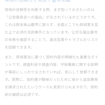
面談時に注目すべき探偵の対応力
探偵の信頼性を判断する際、まず知っておきたいのは
アフターフォロー体制の重要性を解説
「公安委員会への届出」がなされているかどうかです。
これは熊本県山鹿市に限らず、全国どこでも探偵業を営
安心感を得る探偵依頼時の注意点
む上で必須の法的要件となっています。公式な届出番号
探偵依頼時の契約内容チェック項目
の有無を確認することで、違法営業やトラブルのリスク
個人情報管理が信頼性のカギとなる理由
を回避できます。
探偵との意思疎通で不安を解消する方法
また、探偵業法に基づく契約内容の明確化も重要なポイ
トラブル防止のための事前確認ポイント
ントです。調査料金や調査内容、守秘義務に関する説明
探偵依頼前に押さえるべき注意事項
が事前にしっかりなされていれば、安心して依頼できま
実体験から学ぶ探偵活用の安心術
す。実際に、契約書が曖昧だったために後から追加費用
探偵利用者の体験談で信頼性を確かめる
を請求されたというケースも見受けられますので、契約
実例から見る探偵の対応と安心感の違い
前の確認は必須です。
探偵依頼時に感じたメリットと注意点