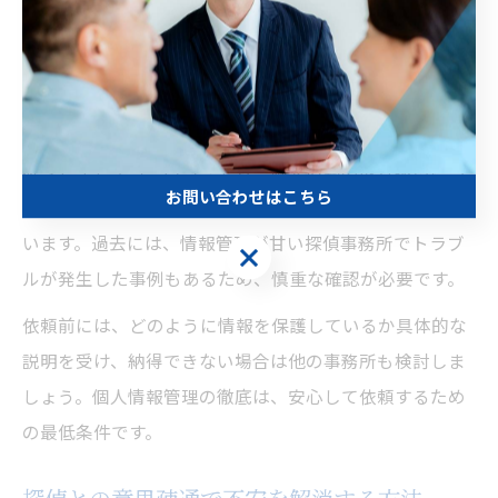
は、地域の評判や信頼が大きく影響するため、情報管理
の徹底が求められます。
情報漏洩や第三者への無断提供を防ぐため、秘密保持契
約（NDA）やプライバシーポリシーの説明があるか必ず
確認しましょう。口コミでも、個人情報の取り扱いにつ
お問い合わせはこちら
いて明確に説明してくれる探偵事務所が高く評価されて
います。過去には、情報管理が甘い探偵事務所でトラブ
お問い合わせはこちら
ルが発生した事例もあるため、慎重な確認が必要です。
依頼前には、どのように情報を保護しているか具体的な
説明を受け、納得できない場合は他の事務所も検討しま
しょう。個人情報管理の徹底は、安心して依頼するため
の最低条件です。