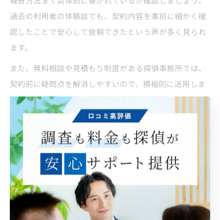
報告方法まで具体的に書かれているか確認しましょう。
過去の利用者の体験談でも、契約内容を事前に細かく確
認したことで安心して依頼できたという声が多く見られ
ます。
また、無料相談や見積もり制度がある探偵事務所では、
契約前に疑問点を解消しやすいので、積極的に活用しま
しょう。納得できるまで説明を受けることで、信頼性の
高い探偵選びにつながります。
個人情報管理が信頼性のカギとなる理由
探偵への依頼では、依頼者や調査対象の個人情報が不可
欠です。そのため、個人情報管理が徹底されているかど
うかは、探偵の信頼性を判断する大きな基準となりま
す。特に熊本県山鹿市のような地域密着型サービスで